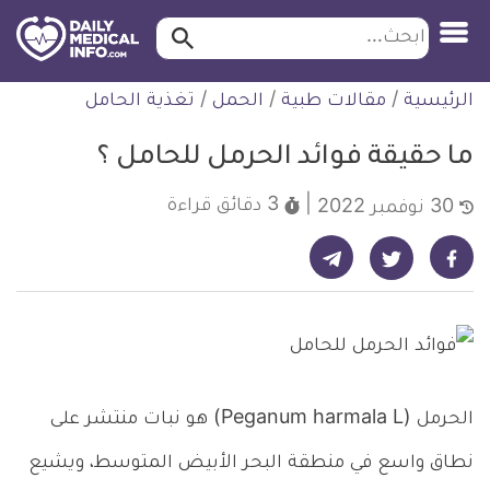
ابحث…
ابحث
معلومة
لتخطي
الرئيسية
/
مقالات طبية
/
الحمل
/
تغذية الحامل
طبية
لمحتوى
موثقة
ما حقيقة فوائد الحرمل للحامل ؟
3 دقائق
قراءة
30 نوفمبر 2022
شارك على تيليجرام - ديلي ميديكال انفو
شارك على فيسبوك - ديلي ميديكال انفو
شارك على تويتر - ديلي ميديكال انفو
الحرمل (Peganum harmala L) هو نبات منتشر على
نطاق واسع في منطقة البحر الأبيض المتوسط، ويشيع