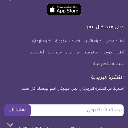
ميديكال
ميديكال
ميديكال
ميديكال
ميديكال
ميديكال
حمل
انفو
انفو
انفو
انفو
انفو
انفو
تطبيق
على
على
على
على
على
على
كل
فيسبوك
تويتر
يوتيوب
انستجرام
فايبر
نبض
ديلي ميديكال انفو
يوم
معلومة
أطباء مصر
أطباء الأردن
أطباء السعودية
أطباء الإمارات
طبية
أطباء الكويت
أطباء قطر
من نحن
للآيفون
اتصل بنا
أعلن معنا
سياسة الخصوصية
النشرة البريدية
اشترك في النشرة البريدية ل ديلي ميديكال انفو ليصلك كل جديد
بريدك
اشترك الآن
الالكتروني