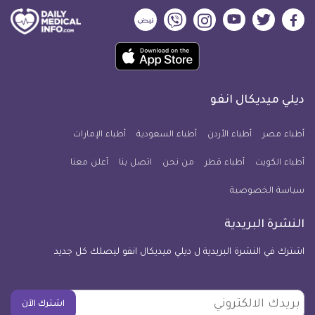
ديلي
ديلي
ديلي
ديلي
ديلي
ديلي
ميديكال
ميديكال
ميديكال
ميديكال
ميديكال
ميديكال
حمل
انفو
انفو
انفو
انفو
انفو
انفو
تطبيق
على
على
على
على
على
على
كل
فيسبوك
تويتر
يوتيوب
انستجرام
فايبر
نبض
ديلي ميديكال انفو
يوم
معلومة
أطباء مصر
أطباء الأردن
أطباء السعودية
أطباء الإمارات
طبية
أطباء الكويت
أطباء قطر
من نحن
للآيفون
اتصل بنا
أعلن معنا
سياسة الخصوصية
النشرة البريدية
اشترك في النشرة البريدية ل ديلي ميديكال انفو ليصلك كل جديد
بريدك
اشترك الآن