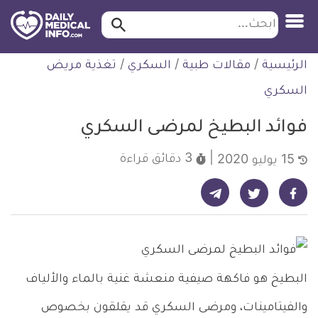
ابحث…
ابحث
معلومة
لتخطي
الرئيسية
/
مقالات طبية
/
السكري
/
تغذية مريض
طبية
لمحتوى
موثقة
السكري
فوائد البطيخ لمرضى السكري
3 دقائق
قراءة
15 يوليو 2020
شارك على تيليجرام - ديلي ميديكال انفو
شارك على فيسبوك - ديلي ميديكال انفو
شارك على تويتر - ديلي ميديكال انفو
البطيخ هو فاكهة صيفية منعشة غنية بالماء والألياف
والفيتامينات، ومرضى السكري قد يقلقون بخصوص