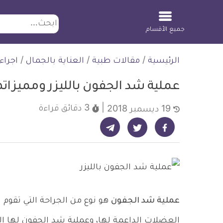
ابحث
جميع الأقسام
لتخطي
الرئيسية
/
مقالات طبية
/
العناية بالجمال
/
اجراء
لمحتوى
عملية شد الجفون بالليزر ومميزاتها 
3 دقائق
قراءة
19 ديسمبر 2018
شارك على تيليجرام - ديلي ميديكال انفو
شارك على فيسبوك - ديلي ميديكال انفو
شارك على تويتر - ديلي ميديكال انفو
عملية شد الجفون
هو نوع من الجراحة التي تقوم 
العضلات الداعمة لها، وعملية شد الجفون لها الع