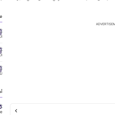
مق
ADVERTISE
أد