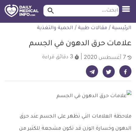
ابحث…
ابحث
معلومة
لتخطي
الرئيسية
/
مقالات طبية
/
الحمية والتغذية
طبية
لمحتوى
موثقة
علامات حرق الدهون في الجسم
3 دقائق
قراءة
7 أغسطس 2020
شارك على تيليجرام - ديلي ميديكال انفو
شارك على فيسبوك - ديلي ميديكال انفو
شارك على تويتر - ديلي ميديكال انفو
ملاحظة العلامات التي تظهر على الجسم عند حرق
الدهون وخسارة الوزن قد تكون مشجعة للكثير من