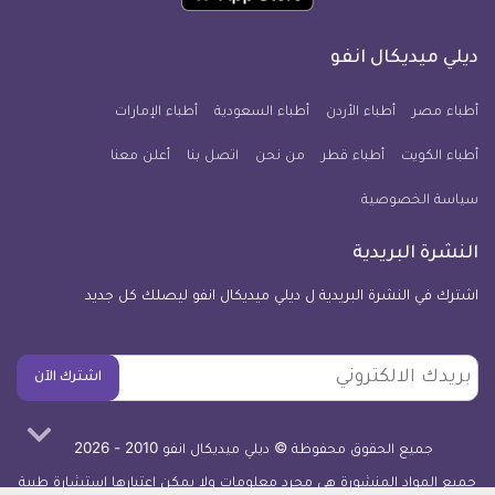
تطبيق
على
على
على
على
على
على
كل
فيسبوك
تويتر
يوتيوب
انستجرام
فايبر
نبض
ديلي ميديكال انفو
يوم
معلومة
أطباء مصر
أطباء الأردن
أطباء السعودية
أطباء الإمارات
طبية
أطباء الكويت
أطباء قطر
من نحن
للآيفون
اتصل بنا
أعلن معنا
سياسة الخصوصية
النشرة البريدية
اشترك في النشرة البريدية ل ديلي ميديكال انفو ليصلك كل جديد
بريدك
اشترك الآن
الالكتروني
جميع الحقوق محفوظة © ديلي ميديكال انفو 2010 - 2026
جميع المواد المنشورة هي مجرد معلومات ولا يمكن اعتبارها استشارة طبية