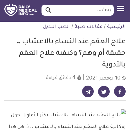
ابحث…
ابحث
معلومة
لتخطي
الرئيسية
/
مقالات طبية
/
الطب البديل
طبية
لمحتوى
موثقة
علاج العقم عند النساء بالاعشاب ..
حقيقة أم وهم؟ وكيفية علاج العقم
بالأدوية
4 دقائق
قراءة
10 نوفمبر 2021
شارك على تيليجرام - ديلي ميديكال انفو
شارك على فيسبوك - ديلي ميديكال انفو
شارك على تويتر - ديلي ميديكال انفو
تكثر الأقاويل حول
إمكانية
علاج العقم عند النساء بالاعشاب
.. فـ هل هذا