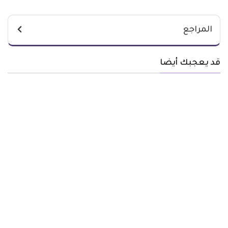
المراجع
قد يعجبك أيضا