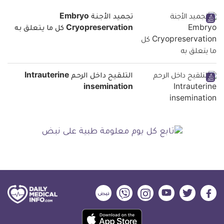
تجميد الأجنة Embryo
Cryopreservation كل ما يتعلق به
التلقيح داخل الرحم Intrauterine
insemination
ديلي
ديلي
ديلي
ديلي
ديلي
ديلي
ميديكال
ميديكال
ميديكال
ميديكال
ميديكال
ميديكال
حمل
انفو
انفو
انفو
انفو
انفو
انفو