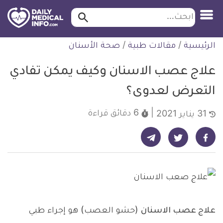
ابحث…
ابحث
معلومة
لتخطي
الرئيسية
/
مقالات طبية
/
صحة الأسنان
طبية
لمحتوى
موثقة
علاج عصب الاسنان وكيف يمكن تفادي
التعرض لعدوى؟
6 دقائق
قراءة
31 يناير 2021
شارك على تيليجرام - ديلي ميديكال انفو
شارك على فيسبوك - ديلي ميديكال انفو
شارك على تويتر - ديلي ميديكال انفو
علاج عصب الاسنان
(حشو العصب) هو إجراء طبي