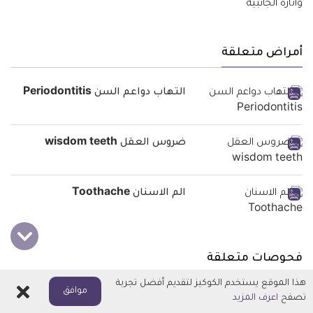
أمراض متعلقة
التهاب دواعم السن Periodontitis
ضروس العقل wisdom teeth
الم الاسنان Toothache
فحوصات متعلقة
هذا الموقع يستخدم الكوكيز لتقديم أفضل تجربة
اغلاق
موافق
جراحة زراعة الأسنان Dental implant
تصفح
اعرف المزيد