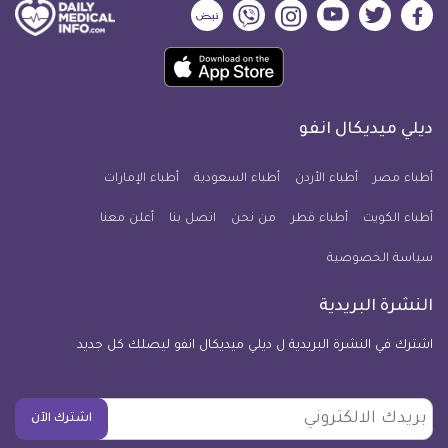
ديلي
ديلي
ديلي
ديلي
ديلي
ديلي
ميديكال
ميديكال
ميديكال
ميديكال
ميديكال
ميديكال
حمل
انفو
انفو
انفو
انفو
انفو
انفو
تطبيق
على
على
على
على
على
على
كل
فيسبوك
تويتر
يوتيوب
انستجرام
فايبر
نبض
ديلي ميديكال انفو
يوم
معلومة
أطباء مصر
أطباء الأردن
أطباء السعودية
أطباء الإمارات
طبية
أطباء الكويت
أطباء قطر
من نحن
للآيفون
اتصل بنا
أعلن معنا
سياسة الخصوصية
النشرة البريدية
اشترك في النشرة البريدية ل ديلي ميديكال انفو ليصلك كل جديد
بريدك
اشترك الآن
الالكتروني