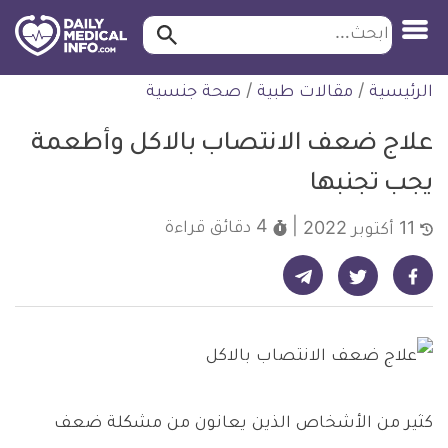
ابحث…
ابحث
معلومة
لتخطي
الرئيسية
/
مقالات طبية
/
صحة جنسية
طبية
لمحتوى
موثقة
علاج ضعف الانتصاب بالاكل وأطعمة
يجب تجنبها
4 دقائق
قراءة
11 أكتوبر 2022
شارك على تيليجرام - ديلي ميديكال انفو
شارك على فيسبوك - ديلي ميديكال انفو
شارك على تويتر - ديلي ميديكال انفو
كثير من الأشخاص الذين يعانون من مشكلة ضعف