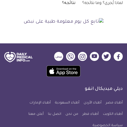
نتائجه؟
ديلي
ديلي
ديلي
ديلي
ديلي
ديلي
ميديكال
ميديكال
ميديكال
ميديكال
ميديكال
ميديكال
حمل
انفو
انفو
انفو
انفو
انفو
انفو
تطبيق
على
على
على
على
على
على
كل
فيسبوك
تويتر
يوتيوب
انستجرام
فايبر
نبض
ديلي ميديكال انفو
يوم
معلومة
أطباء مصر
أطباء الأردن
أطباء السعودية
أطباء الإمارات
طبية
أطباء الكويت
أطباء قطر
من نحن
للآيفون
اتصل بنا
أعلن معنا
سياسة الخصوصية