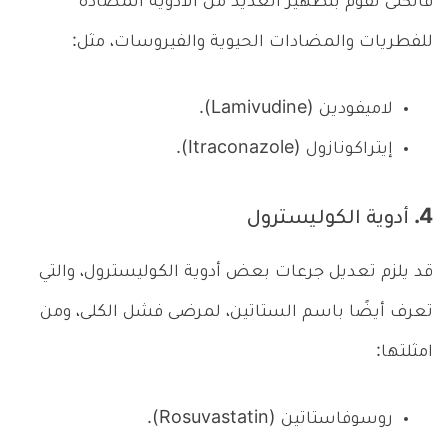
فالكلى تقوم بتطهير العديد من الأدوية المضادة
للفطريات والمضادات الحيوية والفيروسات، مثل:
لاميفودين (Lamivudine).
إيتراكونازول (Itraconazole).
4. أدوية الكوليسترول
قد يلزم تعديل جرعات بعض أدوية الكوليسترول، والتي
تعرف أيضًا باسم الستاتين، لمرضى فشل الكلى، ومن
امثلتها:
روسوفاستاتين (Rosuvastatin).