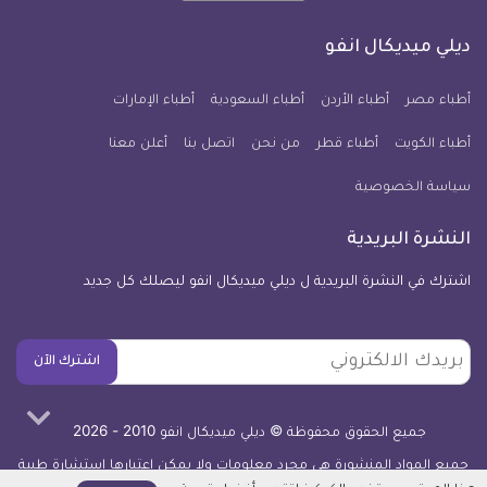
على
على
على
على
على
على
كل
فيسبوك
تويتر
يوتيوب
انستجرام
فايبر
نبض
ديلي ميديكال انفو
يوم
معلومة
أطباء مصر
أطباء الأردن
أطباء السعودية
أطباء الإمارات
طبية
أطباء الكويت
أطباء قطر
من نحن
للآيفون
اتصل بنا
أعلن معنا
سياسة الخصوصية
النشرة البريدية
اشترك في النشرة البريدية ل ديلي ميديكال انفو ليصلك كل جديد
بريدك
اشترك الآن
الالكتروني
جميع الحقوق محفوظة © ديلي ميديكال انفو 2010 - 2026
جميع المواد المنشورة هي مجرد معلومات ولا يمكن اعتبارها استشارة طبية