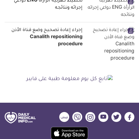
تخطيط كهربية الرأرأة ENG دواعي
إجرائه ونتائجه
إجراء إعادة تصحيح وضع قناة الأذن
Canalith repositioning
procedure
ديلي
ديلي
ديلي
ديلي
ديلي
ديلي
ميديكال
ميديكال
ميديكال
ميديكال
ميديكال
ميديكال
حمل
انفو
انفو
انفو
انفو
انفو
انفو
تطبيق