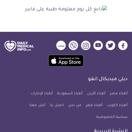
ديلي
ديلي
ديلي
ديلي
ديلي
ديلي
ميديكال
ميديكال
ميديكال
ميديكال
ميديكال
ميديكال
حمل
انفو
انفو
انفو
انفو
انفو
انفو
تطبيق
على
على
على
على
على
على
كل
فيسبوك
تويتر
يوتيوب
انستجرام
فايبر
نبض
ديلي ميديكال انفو
يوم
معلومة
أطباء مصر
أطباء الأردن
أطباء السعودية
أطباء الإمارات
طبية
أطباء الكويت
أطباء قطر
من نحن
للآيفون
اتصل بنا
أعلن معنا
سياسة الخصوصية
النشرة البريدية