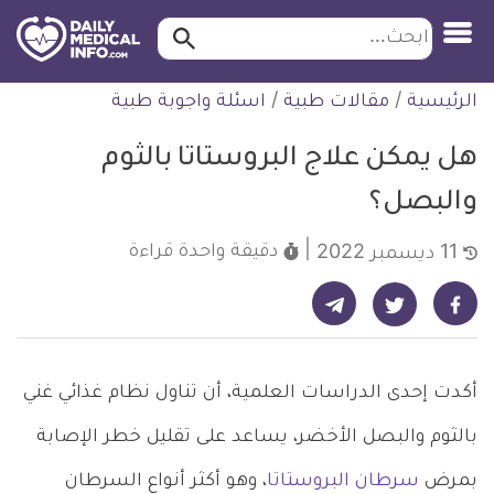
ابحث…
ابحث
معلومة
لتخطي
الرئيسية
/
مقالات طبية
/
اسئلة واجوبة طبية
طبية
لمحتوى
موثقة
هل يمكن علاج البروستاتا بالثوم
والبصل؟
دقيقة واحدة
قراءة
11 ديسمبر 2022
شارك على تيليجرام - ديلي ميديكال انفو
شارك على فيسبوك - ديلي ميديكال انفو
شارك على تويتر - ديلي ميديكال انفو
أكدت إحدى الدراسات العلمية، أن تناول نظام غذائي غني
بالثوم والبصل الأخضر، يساعد على تقليل خطر الإصابة
بمرض
سرطان البروستاتا
، وهو أكثر أنواع السرطان