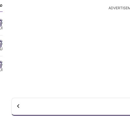
مق
ADVERTISE