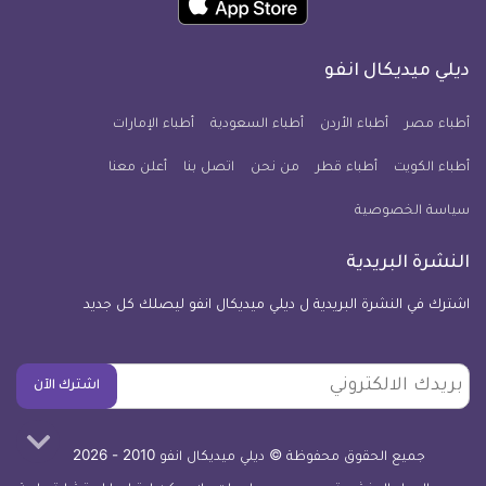
انفو
انفو
انفو
انفو
انفو
انفو
تطبيق
على
على
على
على
على
على
كل
فيسبوك
تويتر
يوتيوب
انستجرام
فايبر
نبض
ديلي ميديكال انفو
يوم
معلومة
أطباء مصر
أطباء الأردن
أطباء السعودية
أطباء الإمارات
طبية
أطباء الكويت
أطباء قطر
من نحن
للآيفون
اتصل بنا
أعلن معنا
سياسة الخصوصية
النشرة البريدية
اشترك في النشرة البريدية ل ديلي ميديكال انفو ليصلك كل جديد
بريدك
اشترك الآن
الالكتروني
جميع الحقوق محفوظة © ديلي ميديكال انفو 2010 - 2026