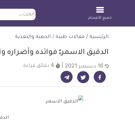
ابحث
جميع الأقسام
لتخطي
الرئيسية
/
مقالات طبية
/
الحمية والتغذية
لمحتوى
الدقيق الاسمر: فوائده وأضراره وا
4 دقائق
قراءة
16 ديسمبر 2021
شارك على تيليجرام - ديلي ميديكال انفو
شارك على فيسبوك - ديلي ميديكال انفو
شارك على تويتر - ديلي ميديكال انفو
الدق