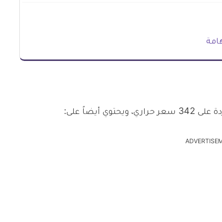
امة
ADVERTISE