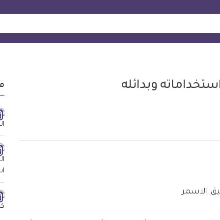
ستخداماته وبدائله
م
يق الاسمر