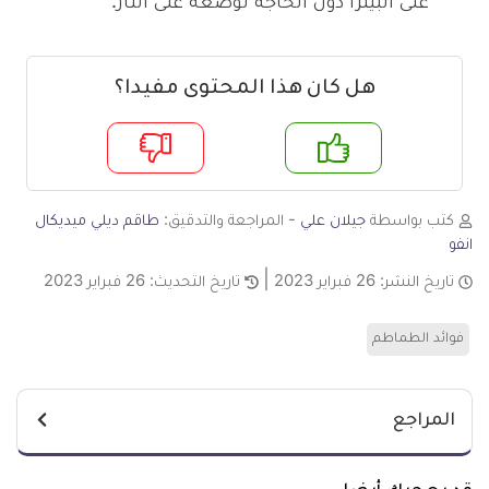
على البيتزا دون الحاجة لوضعه على النار.
هل كان هذا المحتوى مفيدا؟
م
لا
كتب بواسطة
جيلان علي
- المراجعة والتدقيق:
طاقم ديلي ميديكال
انفو
تاريخ النشر:
26 فبراير 2023
تاريخ التحديث:
26 فبراير 2023
فوائد الطماطم
المراجع