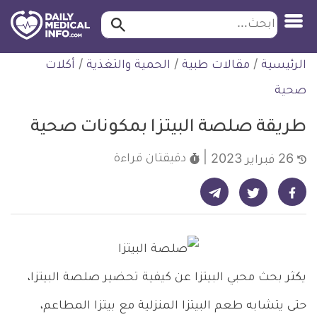
ابحث…
ابحث
معلومة
لتخطي
الرئيسية
/
مقالات طبية
/
الحمية والتغذية
/
أكلات
طبية
لمحتوى
موثقة
صحية
طريقة صلصة البيتزا بمكونات صحية
دقيقتان
قراءة
26 فبراير 2023
شارك على تيليجرام - ديلي ميديكال انفو
شارك على فيسبوك - ديلي ميديكال انفو
شارك على تويتر - ديلي ميديكال انفو
يكثر بحث محبي البيتزا عن كيفية تحضير صلصة البيتزا،
حتى يتشابه طعم البيتزا المنزلية مع بيتزا المطاعم،