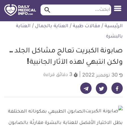
ابحث…
ابحث
معلومة
لتخطي
الرئيسية
/
مقالات طبية
/
العناية بالجمال
/
العناية
طبية
لمحتوى
موثقة
بالبشرة
صابونة الكبريت تعالج مشاكل الجلد ..
ولكن انتبهي لهذه الآثار الجانبية!
3 دقائق
قراءة
30 نوفمبر 2022
شارك على تيليجرام - ديلي ميديكال انفو
شارك على فيسبوك - ديلي ميديكال انفو
شارك على تويتر - ديلي ميديكال انفو
الصابون الطبيعي بمكوناته المختلفة
يظل الاختيار الأفضل للعناية بالبشرة مقارنًة بالصابون