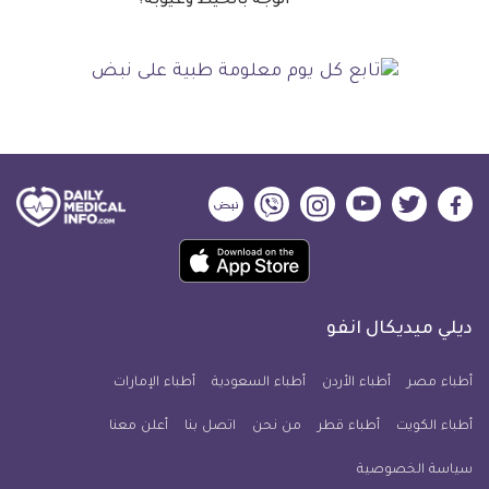
الوجه بالخيط وعيوبه؟
ديلي
ديلي
ديلي
ديلي
ديلي
ديلي
ميديكال
ميديكال
ميديكال
ميديكال
ميديكال
ميديكال
حمل
انفو
انفو
انفو
انفو
انفو
انفو
تطبيق
على
على
على
على
على
على
كل
فيسبوك
تويتر
يوتيوب
انستجرام
فايبر
نبض
ديلي ميديكال انفو
يوم
معلومة
أطباء مصر
أطباء الأردن
أطباء السعودية
أطباء الإمارات
طبية
أطباء الكويت
أطباء قطر
من نحن
للآيفون
اتصل بنا
أعلن معنا
سياسة الخصوصية