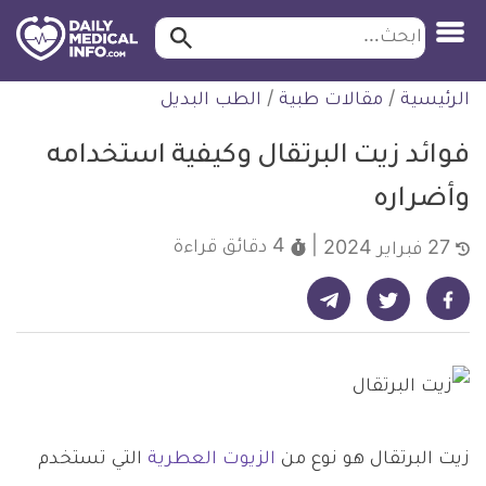
ابحث…
ابحث
معلومة
لتخطي
الرئيسية
/
مقالات طبية
/
الطب البديل
طبية
لمحتوى
موثقة
فوائد زيت البرتقال وكيفية استخدامه
وأضراره
4 دقائق
قراءة
27 فبراير 2024
شارك على تيليجرام - ديلي ميديكال انفو
شارك على فيسبوك - ديلي ميديكال انفو
شارك على تويتر - ديلي ميديكال انفو
زيت البرتقال هو نوع من
الزيوت العطرية
التي تستخدم