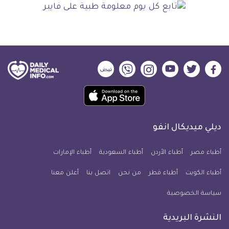
ديلي
ديلي
ديلي
ديلي
ديلي
ديلي
ميديكال
ميديكال
ميديكال
ميديكال
ميديكال
ميديكال
حمل
انفو
انفو
انفو
انفو
انفو
انفو
تطبيق
على
على
على
على
على
على
كل
فيسبوك
تويتر
يوتيوب
انستجرام
فايبر
نبض
ديلي ميديكال انفو
يوم
معلومة
أطباء مصر
أطباء الأردن
أطباء السعودية
أطباء الإمارات
طبية
أطباء الكويت
أطباء قطر
من نحن
للآيفون
اتصل بنا
أعلن معنا
سياسة الخصوصية
النشرة البريدية