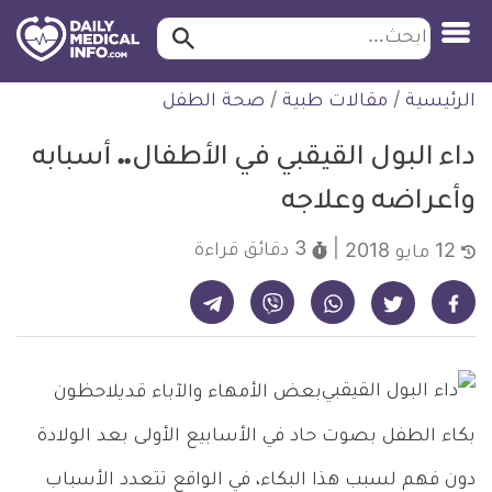
ابحث…
ابحث
معلومة
لتخطي
الرئيسية
/
مقالات طبية
/
صحة الطفل
طبية
لمحتوى
موثقة
داء البول القيقبي في الأطفال.. أسبابه
وأعراضه وعلاجه
3 دقائق
قراءة
12 مايو 2018
شارك على تيليجرام - ديلي ميديكال انفو
شارك على فيسبوك - ديلي ميديكال انفو
شارك على واتساب - ديلي ميديكال انفو
شارك على فايبر - ديلي ميديكال انفو
شارك على تويتر - ديلي ميديكال انفو
بعض الأمهاء والآباء قديلاحظون
بكاء الطفل بصوت حاد في الأسابيع الأولى بعد الولادة
دون فهم لسبب هذا البكاء، في الواقع تتعدد الأسباب