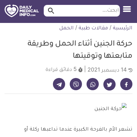
ابحث…
ابحث
معلومة
لتخطي
الرئيسية
/
مقالات طبية
/
الحمل
طبية
لمحتوى
موثقة
حركة الجنين أثناء الحمل وطريقة
متابعتها وتوقيتها
5 دقائق
قراءة
14 ديسمبر 2021
شارك على تيليجرام - ديلي ميديكال انفو
شارك على فيسبوك - ديلي ميديكال انفو
شارك على واتساب - ديلي ميديكال انفو
شارك على فايبر - ديلي ميديكال انفو
شارك على تويتر - ديلي ميديكال انفو
تشعر الأم بالفرحة الكبيرة عندما تداعبها ركلة أو