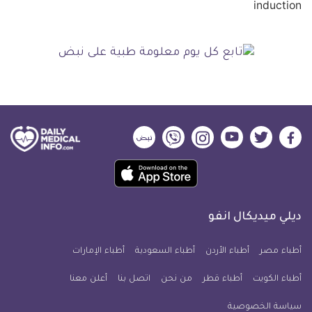
ديلي
ديلي
ديلي
ديلي
ديلي
ديلي
ميديكال
ميديكال
ميديكال
ميديكال
ميديكال
ميديكال
حمل
انفو
انفو
انفو
انفو
انفو
انفو
تطبيق
على
على
على
على
على
على
كل
فيسبوك
تويتر
يوتيوب
انستجرام
فايبر
نبض
ديلي ميديكال انفو
يوم
معلومة
أطباء مصر
أطباء الأردن
أطباء السعودية
أطباء الإمارات
طبية
أطباء الكويت
أطباء قطر
من نحن
للآيفون
اتصل بنا
أعلن معنا
سياسة الخصوصية