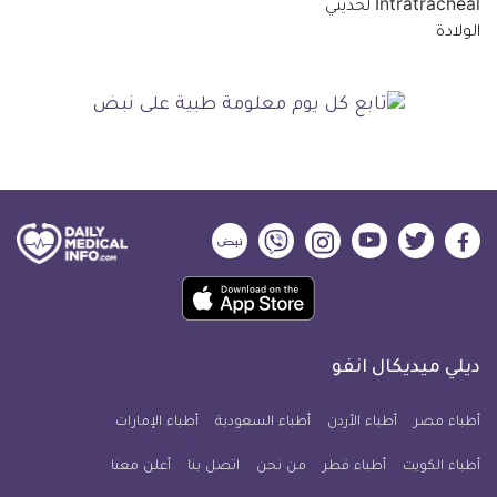
ديلي
ديلي
ديلي
ديلي
ديلي
ديلي
ميديكال
ميديكال
ميديكال
ميديكال
ميديكال
ميديكال
حمل
انفو
انفو
انفو
انفو
انفو
انفو
تطبيق
على
على
على
على
على
على
كل
فيسبوك
تويتر
يوتيوب
انستجرام
فايبر
نبض
ديلي ميديكال انفو
يوم
معلومة
أطباء مصر
أطباء الأردن
أطباء السعودية
أطباء الإمارات
طبية
أطباء الكويت
أطباء قطر
من نحن
للآيفون
اتصل بنا
أعلن معنا