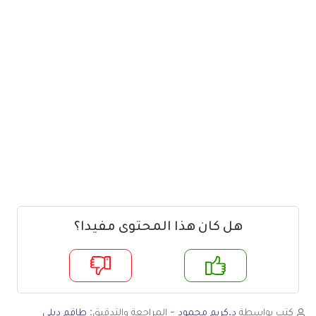
هل كان هذا المحتوى مفيدا؟
م
لا
كتب بواسطة
د.كريم محمود
- المراجعة والتدقيق:
طاقم ديلي