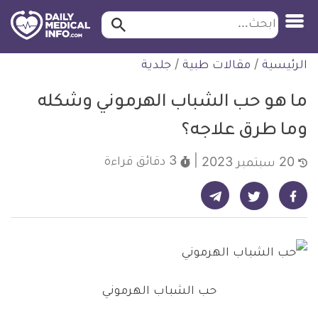
ابحث…
ابحث
معلومة
لتخطي
الرئيسية
/
مقالات طبية
/
جلدية
طبية
لمحتوى
موثقة
ما هو حب الشباب الهرموني وشكله
وما طرق علاجه؟
3 دقائق
قراءة
20 سبتمبر 2023
شارك على تيليجرام - ديلي ميديكال انفو
شارك على فيسبوك - ديلي ميديكال انفو
شارك على تويتر - ديلي ميديكال انفو
حب الشباب الهرموني