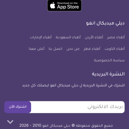
حمل
انفو
انفو
انفو
انفو
انفو
انفو
تطبيق
على
على
على
على
على
على
كل
فيسبوك
تويتر
يوتيوب
انستجرام
فايبر
نبض
ديلي ميديكال انفو
يوم
معلومة
أطباء مصر
أطباء الأردن
أطباء السعودية
أطباء الإمارات
طبية
أطباء الكويت
أطباء قطر
من نحن
للآيفون
اتصل بنا
أعلن معنا
سياسة الخصوصية
النشرة البريدية
اشترك في النشرة البريدية ل ديلي ميديكال انفو ليصلك كل جديد
بريدك
اشترك الآن
الالكتروني
جميع الحقوق محفوظة © ديلي ميديكال انفو 2010 - 2026