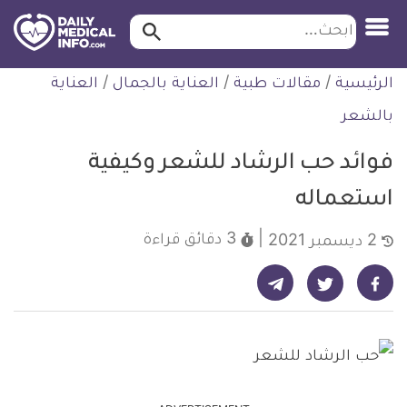
ابحث…
ابحث
معلومة
لتخطي
الرئيسية
/
مقالات طبية
/
العناية بالجمال
/
العناية
طبية
لمحتوى
موثقة
بالشعر
فوائد حب الرشاد للشعر وكيفية
استعماله
3 دقائق
قراءة
2 ديسمبر 2021
شارك على تيليجرام - ديلي ميديكال انفو
شارك على فيسبوك - ديلي ميديكال انفو
شارك على تويتر - ديلي ميديكال انفو