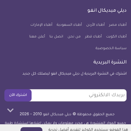
على
على
على
على
على
على
كل
فيسبوك
تويتر
يوتيوب
انستجرام
فايبر
نبض
ديلي ميديكال انفو
يوم
معلومة
أطباء مصر
أطباء الأردن
أطباء السعودية
أطباء الإمارات
طبية
أطباء الكويت
أطباء قطر
من نحن
للآيفون
اتصل بنا
أعلن معنا
سياسة الخصوصية
النشرة البريدية
اشترك في النشرة البريدية ل ديلي ميديكال انفو ليصلك كل جديد
بريدك
اشترك الآن
الالكتروني
جميع الحقوق محفوظة © ديلي ميديكال انفو 2010 - 2026
جميع المواد المنشورة هي مجرد معلومات ولا يمكن اعتبارها استشارة طبية
أو توصية علاجية -
اعرف المزيد
هذا الموقع يستخدم الكوكيز لتقديم أفضل تجربة