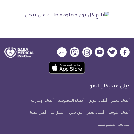
ديلي
ديلي
ديلي
ديلي
ديلي
ديلي
ميديكال
ميديكال
ميديكال
ميديكال
ميديكال
ميديكال
حمل
انفو
انفو
انفو
انفو
انفو
انفو
تطبيق
على
على
على
على
على
على
كل
فيسبوك
تويتر
يوتيوب
انستجرام
فايبر
نبض
ديلي ميديكال انفو
يوم
معلومة
أطباء مصر
أطباء الأردن
أطباء السعودية
أطباء الإمارات
طبية
أطباء الكويت
أطباء قطر
من نحن
للآيفون
اتصل بنا
أعلن معنا
سياسة الخصوصية