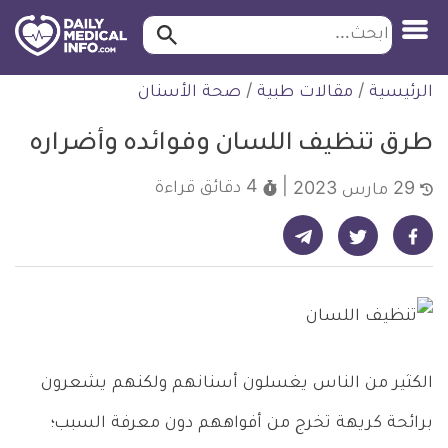
ابحث…
ابحث
معلومة
لتخطي
الرئيسية
/
مقالات طبية
/
صحة الأسنان
طبية
لمحتوى
موثقة
طرق تنظيف اللسان وفوائده وأضراره
4 دقائق
قراءة
29 مارس 2023
شارك على تيليجرام - ديلي ميديكال انفو
شارك على فيسبوك - ديلي ميديكال انفو
شارك على تويتر - ديلي ميديكال انفو
الكثير من الناس يغسلون أسنانهم ولكنهم يشعرون
برائحة كريهة تخرج من أفواههم دون معرفة السبب؛