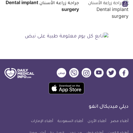
جراحة زراعة الأسنان Dental implant
surgery
ديلي
ديلي
ديلي
ديلي
ديلي
ديلي
ميديكال
ميديكال
ميديكال
ميديكال
ميديكال
ميديكال
حمل
انفو
انفو
انفو
انفو
انفو
انفو
تطبيق
على
على
على
على
على
على
كل
فيسبوك
تويتر
يوتيوب
انستجرام
فايبر
نبض
ديلي ميديكال انفو
يوم
معلومة
أطباء مصر
أطباء الأردن
أطباء السعودية
أطباء الإمارات
طبية