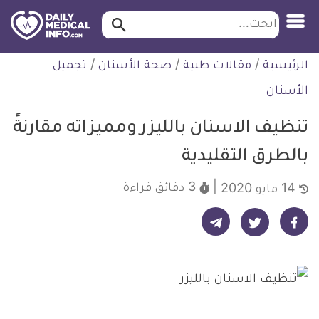
ابحث…
ابحث
معلومة
لتخطي
الرئيسية
/
مقالات طبية
/
صحة الأسنان
/
تجميل
طبية
لمحتوى
موثقة
الأسنان
تنظيف الاسنان بالليزر ومميزاته مقارنةً
بالطرق التقليدية
3 دقائق
قراءة
14 مايو 2020
شارك على تيليجرام - ديلي ميديكال انفو
شارك على فيسبوك - ديلي ميديكال انفو
شارك على تويتر - ديلي ميديكال انفو