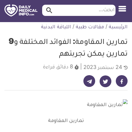
ابحث…
ابحث
معلومة
لتخطي
الرئيسية
/
مقالات طبية
/
اللياقة البدنية
طبية
لمحتوى
موثقة
تمارين المقاومة: الفوائد المختلفة و9
تمارين يمكن تجربتهم
8 دقائق
قراءة
24 سبتمبر 2023
شارك على تيليجرام - ديلي ميديكال انفو
شارك على فيسبوك - ديلي ميديكال انفو
شارك على تويتر - ديلي ميديكال انفو
تمارين المقاومة