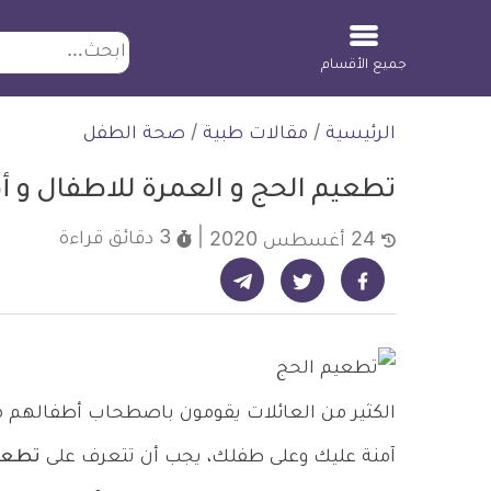
ابحث
جميع الأقسام
لتخطي
الرئيسية
/
مقالات طبية
/
صحة الطفل
لمحتوى
تطعيم الحج و العمرة للاطفال و أ
3 دقائق
قراءة
24 أغسطس 2020
شارك على تيليجرام - ديلي ميديكال انفو
شارك على فيسبوك - ديلي ميديكال انفو
شارك على تويتر - ديلي ميديكال انفو
الكثير من العائلات يقومون باصطحاب أطفالهم م
آمنة عليك وعلى طفلك، يجب أن تتعرف على
تطعيم