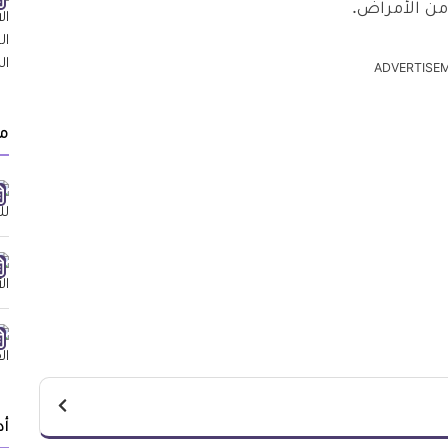
من الأمراض.
ADVERTISE
م
أد