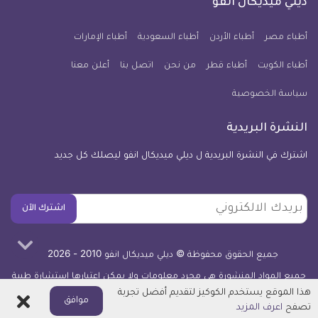
ديلي ميديكال انفو
يوم
معلومة
أطباء مصر
أطباء الأردن
أطباء السعودية
أطباء الإمارات
طبية
أطباء الكويت
أطباء قطر
من نحن
للآيفون
اتصل بنا
أعلن معنا
سياسة الخصوصية
النشرة البريدية
اشترك في النشرة البريدية ل ديلي ميديكال انفو ليصلك كل جديد
بريدك
اشترك الآن
الالكتروني
جميع الحقوق محفوظة © ديلي ميديكال انفو 2010 - 2026
جميع المواد المنشورة هي مجرد معلومات ولا يمكن اعتبارها استشارة طبية
أو توصية علاجية -
اعرف المزيد
هذا الموقع يستخدم الكوكيز لتقديم أفضل تجربة
اغلاق
موافق
تصفح
اعرف المزيد