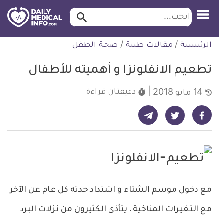
ابحث…
ابحث
معلومة
لتخطي
الرئيسية
/
مقالات طبية
/
صحة الطفل
طبية
لمحتوى
موثقة
تطعيم الانفلونزا و أهميته للأطفال
دقيقتان
قراءة
14 مايو 2018
شارك على تيليجرام - ديلي ميديكال انفو
شارك على فيسبوك - ديلي ميديكال انفو
شارك على تويتر - ديلي ميديكال انفو
مع دخول موسم الشتاء و اشتداد حدته كل عام عن الآخر
مع التغيرات المناخية ، يتأذى الكثيرون من نزلات البرد