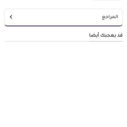
المراجع
قد يعجبك أيضا