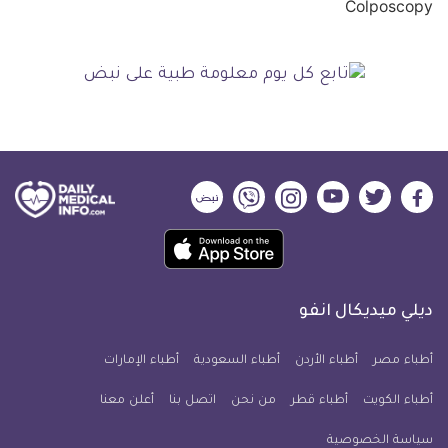
ديلي
ديلي
ديلي
ديلي
ديلي
ديلي
ميديكال
ميديكال
ميديكال
ميديكال
ميديكال
ميديكال
حمل
انفو
انفو
انفو
انفو
انفو
انفو
تطبيق
على
على
على
على
على
على
كل
فيسبوك
تويتر
يوتيوب
انستجرام
فايبر
نبض
ديلي ميديكال انفو
يوم
معلومة
أطباء مصر
أطباء الأردن
أطباء السعودية
أطباء الإمارات
طبية
أطباء الكويت
أطباء قطر
من نحن
للآيفون
اتصل بنا
أعلن معنا
سياسة الخصوصية