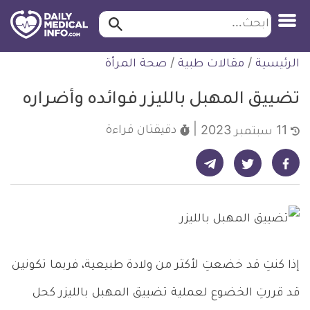
ابحث…
ابحث
معلومة
لتخطي
الرئيسية
/
مقالات طبية
/
صحة المرأة
طبية
لمحتوى
موثقة
تضييق المهبل بالليزر فوائده وأضراره
دقيقتان
قراءة
11 سبتمبر 2023
شارك على تيليجرام - ديلي ميديكال انفو
شارك على فيسبوك - ديلي ميديكال انفو
شارك على تويتر - ديلي ميديكال انفو
إذا كنتِ قد خضعتِ لأكثر من ولادة طبيعية، فربما تكونين
قد قررتِ الخضوع لعملية تضييق المهبل بالليزر كحل