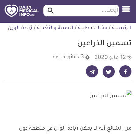
ابحث…
ابحث
معلومة
لتخطي
الرئيسية
/
مقالات طبية
/
الحمية والتغذية
/
زيادة الوزن
طبية
لمحتوى
موثقة
تسمين الذراعين
3 دقائق
قراءة
12 مايو 2020
شارك على تيليجرام - ديلي ميديكال انفو
شارك على فيسبوك - ديلي ميديكال انفو
شارك على تويتر - ديلي ميديكال انفو
من الشائع أنه لا يمكن زيادة الوزن في منطقة دون