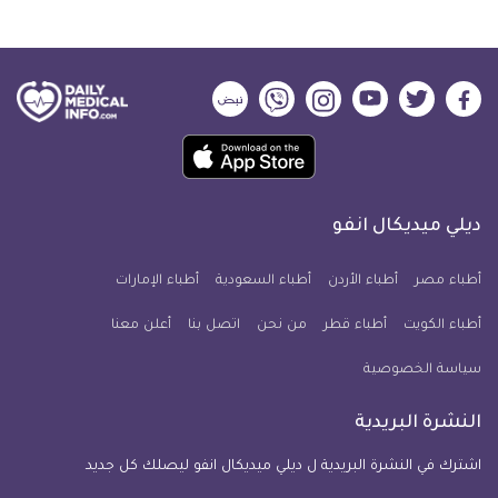
ديلي
ديلي
ديلي
ديلي
ديلي
ديلي
ميديكال
ميديكال
ميديكال
ميديكال
ميديكال
ميديكال
حمل
انفو
انفو
انفو
انفو
انفو
انفو
تطبيق
على
على
على
على
على
على
كل
فيسبوك
تويتر
يوتيوب
انستجرام
فايبر
نبض
ديلي ميديكال انفو
يوم
معلومة
أطباء مصر
أطباء الأردن
أطباء السعودية
أطباء الإمارات
طبية
أطباء الكويت
أطباء قطر
من نحن
للآيفون
اتصل بنا
أعلن معنا
سياسة الخصوصية
النشرة البريدية
اشترك في النشرة البريدية ل ديلي ميديكال انفو ليصلك كل جديد