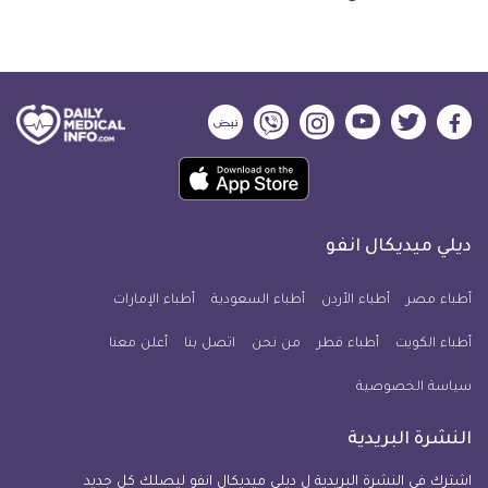
ديلي
ديلي
ديلي
ديلي
ديلي
ديلي
ميديكال
ميديكال
ميديكال
ميديكال
ميديكال
ميديكال
حمل
انفو
انفو
انفو
انفو
انفو
انفو
تطبيق
على
على
على
على
على
على
كل
فيسبوك
تويتر
يوتيوب
انستجرام
فايبر
نبض
ديلي ميديكال انفو
يوم
معلومة
أطباء مصر
أطباء الأردن
أطباء السعودية
أطباء الإمارات
طبية
أطباء الكويت
أطباء قطر
من نحن
للآيفون
اتصل بنا
أعلن معنا
سياسة الخصوصية
النشرة البريدية
اشترك في النشرة البريدية ل ديلي ميديكال انفو ليصلك كل جديد