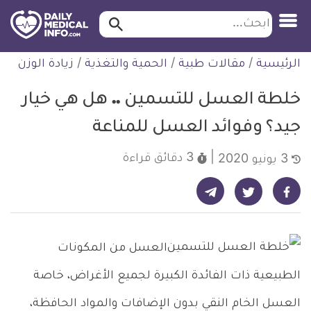
ابحث…
ابحث
معلومة
لتخطي
الرئيسية
/
مقالات طبية
/
الحمية والتغذية
/
زيادة الوزن
طبية
لمحتوى
موثقة
خلطة العسل للتسمين .. هل هي خيار
جيد؟ وفوائد العسل للمناعة
3 دقائق
قراءة
3 يونيو 2020
شارك على تيليجرام - ديلي ميديكال انفو
شارك على فيسبوك - ديلي ميديكال انفو
شارك على تويتر - ديلي ميديكال انفو
العسل من المكونات
الطبيعية ذات الفائدة الكبيرة لجميع الأغراض، خاصة
العسل الخام النقي بدون الإضافات والمواد الحافظة،