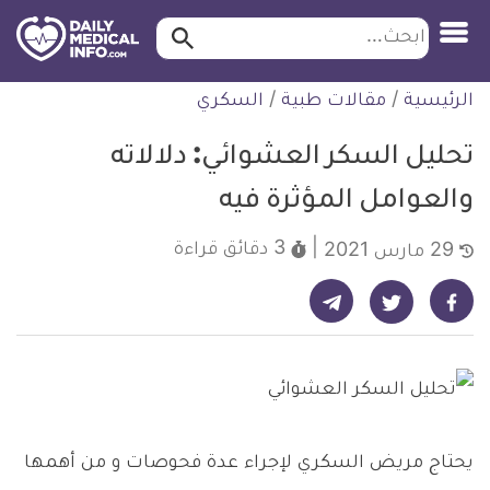
ابحث…
ابحث
معلومة
لتخطي
الرئيسية
/
مقالات طبية
/
السكري
طبية
لمحتوى
موثقة
تحليل السكر العشوائي: دلالاته
والعوامل المؤثرة فيه
3 دقائق
قراءة
29 مارس 2021
شارك على تيليجرام - ديلي ميديكال انفو
شارك على فيسبوك - ديلي ميديكال انفو
شارك على تويتر - ديلي ميديكال انفو
يحتاج مريض السكري لإجراء عدة فحوصات و من أهمها