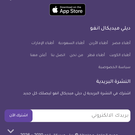
ميديكال
ميديكال
ميديكال
ميديكال
ميديكال
ميديكال
حمل
انفو
انفو
انفو
انفو
انفو
انفو
تطبيق
على
على
على
على
على
على
كل
فيسبوك
تويتر
يوتيوب
انستجرام
فايبر
نبض
ديلي ميديكال انفو
يوم
معلومة
أطباء مصر
أطباء الأردن
أطباء السعودية
أطباء الإمارات
طبية
أطباء الكويت
أطباء قطر
من نحن
للآيفون
اتصل بنا
أعلن معنا
سياسة الخصوصية
النشرة البريدية
اشترك في النشرة البريدية ل ديلي ميديكال انفو ليصلك كل جديد
بريدك
اشترك الآن
الالكتروني