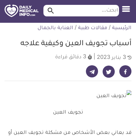
ابحث…
ابحث
معلومة
لتخطي
الرئيسية
/
مقالات طبية
/
العناية بالجمال
طبية
لمحتوى
موثقة
أسباب تجويف العين وكيفية علاجه
3 دقائق
قراءة
3 يناير 2023
شارك على تيليجرام - ديلي ميديكال انفو
شارك على فيسبوك - ديلي ميديكال انفو
شارك على تويتر - ديلي ميديكال انفو
تجويف العين
قد يعاني بعض الأشخاص من مشكلة تجويف العين أو