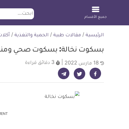
ابحث
جميع الأقسام
لتخطي
الرئيسية
/
مقالات طبية
/
الحمية والتغذية
/
أكلا
لمحتوى
بسكوت نخالة: بسكوت صحي ومنا
3 دقائق
قراءة
18 مارس 2022
شارك على تيليجرام - ديلي ميديكال انفو
شارك على فيسبوك - ديلي ميديكال انفو
شارك على تويتر - ديلي ميديكال انفو
MENT