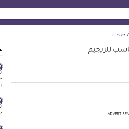
ت صحية
سب للريجيم
م
ADVERTISE