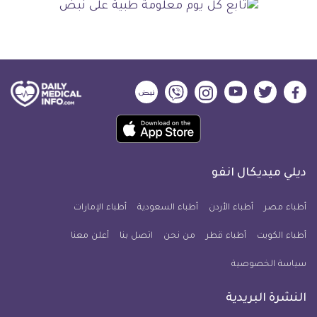
ديلي
ديلي
ديلي
ديلي
ديلي
ديلي
ميديكال
ميديكال
ميديكال
ميديكال
ميديكال
ميديكال
حمل
انفو
انفو
انفو
انفو
انفو
انفو
تطبيق
على
على
على
على
على
على
كل
فيسبوك
تويتر
يوتيوب
انستجرام
فايبر
نبض
ديلي ميديكال انفو
يوم
معلومة
أطباء مصر
أطباء الأردن
أطباء السعودية
أطباء الإمارات
طبية
أطباء الكويت
أطباء قطر
من نحن
للآيفون
اتصل بنا
أعلن معنا
سياسة الخصوصية
النشرة البريدية