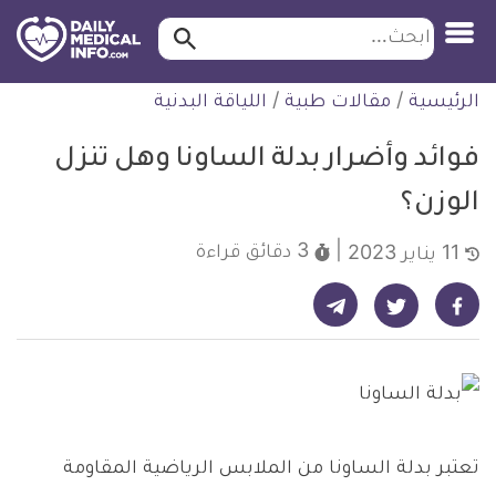
ابحث…
ابحث
معلومة
لتخطي
الرئيسية
/
مقالات طبية
/
اللياقة البدنية
طبية
لمحتوى
موثقة
فوائد وأضرار بدلة الساونا وهل تنزل
الوزن؟
3 دقائق
قراءة
11 يناير 2023
شارك على تيليجرام - ديلي ميديكال انفو
شارك على فيسبوك - ديلي ميديكال انفو
شارك على تويتر - ديلي ميديكال انفو
تعتبر بدلة الساونا من الملابس الرياضية المقاومة