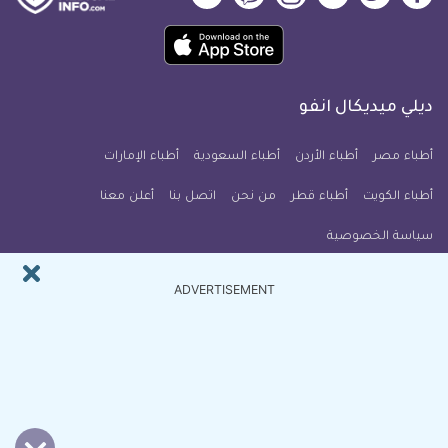
ميديكال
ميديكال
ميديكال
ميديكال
ميديكال
ميديكال
حمل
انفو
انفو
انفو
انفو
انفو
انفو
تطبيق
على
على
على
على
على
على
كل
فيسبوك
تويتر
يوتيوب
انستجرام
فايبر
نبض
ديلي ميديكال انفو
يوم
معلومة
أطباء مصر
أطباء الأردن
أطباء السعودية
أطباء الإمارات
طبية
أطباء الكويت
أطباء قطر
من نحن
للآيفون
اتصل بنا
أعلن معنا
سياسة الخصوصية
النشرة البريدية
ADVERTISEMENT
اشترك في النشرة البريدية ل ديلي ميديكال انفو ليصلك كل جديد
بريدك
اشترك الآن
الالكتروني