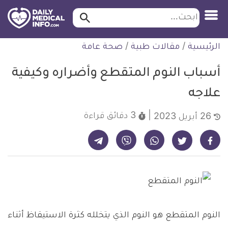
ابحث…
ابحث
معلومة
لتخطي
الرئيسية
/
مقالات طبية
/
صحة عامة
طبية
لمحتوى
موثقة
أسباب النوم المتقطع وأضراره وكيفية
علاجه
3 دقائق
قراءة
26 أبريل 2023
شارك على تيليجرام - ديلي ميديكال انفو
شارك على فيسبوك - ديلي ميديكال انفو
شارك على واتساب - ديلي ميديكال انفو
شارك على فايبر - ديلي ميديكال انفو
شارك على تويتر - ديلي ميديكال انفو
النوم المتقطع هو النوم الذي يتخلله كثرة الاستيقاظ أثناء