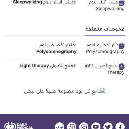
المشي أثناء النوم Sleepwalking
فحوصات متعلقة
اختبار تخطيط النوم
Polysomnography
العلاج الضوئي Light therapy
ديلي
ديلي
ديلي
ديلي
ديلي
ديلي