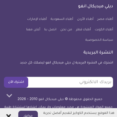
كل
فيسبوك
تويتر
يوتيوب
انستجرام
فايبر
نبض
ديلي ميديكال انفو
يوم
معلومة
أطباء مصر
أطباء الأردن
أطباء السعودية
أطباء الإمارات
طبية
أطباء الكويت
أطباء قطر
من نحن
للآيفون
اتصل بنا
أعلن معنا
سياسة الخصوصية
النشرة البريدية
اشترك في النشرة البريدية ل ديلي ميديكال انفو ليصلك كل جديد
بريدك
اشترك الآن
الالكتروني
جميع الحقوق محفوظة © ديلي ميديكال انفو 2010 - 2026
جميع المواد المنشورة هي مجرد معلومات ولا يمكن اعتبارها استشارة طبية
أو توصية علاجية -
اعرف المزيد
هذا الموقع يستخدم الكوكيز لتقديم أفضل تجربة
اغلاق
موافق