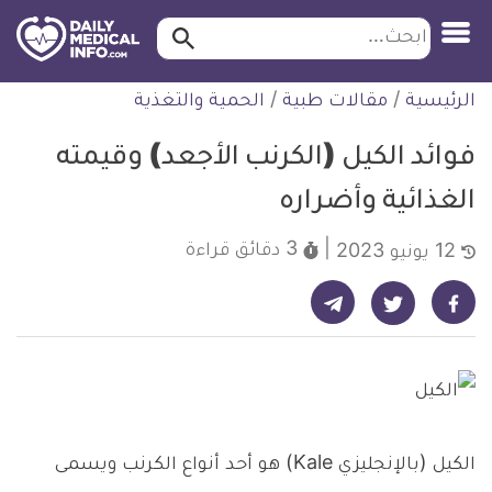
ابحث…
ابحث
معلومة
لتخطي
الرئيسية
/
مقالات طبية
/
الحمية والتغذية
طبية
لمحتوى
موثقة
فوائد الكيل (الكرنب الأجعد) وقيمته
الغذائية وأضراره
3 دقائق
قراءة
12 يونيو 2023
شارك على تيليجرام - ديلي ميديكال انفو
شارك على فيسبوك - ديلي ميديكال انفو
شارك على تويتر - ديلي ميديكال انفو
الكيل (بالإنجليزي Kale) هو أحد أنواع الكرنب ويسمى