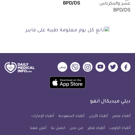
BPD/DS
ديلي
ديلي
ديلي
ديلي
ديلي
ديلي
ميديكال
ميديكال
ميديكال
ميديكال
ميديكال
ميديكال
حمل
انفو
انفو
انفو
انفو
انفو
انفو
تطبيق
على
على
على
على
على
على
كل
فيسبوك
تويتر
يوتيوب
انستجرام
فايبر
نبض
ديلي ميديكال انفو
يوم
معلومة
أطباء مصر
أطباء الأردن
أطباء السعودية
أطباء الإمارات
طبية
أطباء الكويت
أطباء قطر
من نحن
للآيفون
اتصل بنا
أعلن معنا