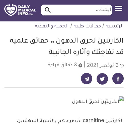
ابحث…
ابحث
معلومة
لتخطي
الرئيسية
/
مقالات طبية
/
الحمية والتغذية
طبية
لمحتوى
موثقة
الكارنتين لحرق الدهون .. حقائق علمية
قد تفاجئك وآثاره الجانبية
3 دقائق
قراءة
3 نوفمبر 2021
شارك على تيليجرام - ديلي ميديكال انفو
شارك على فيسبوك - ديلي ميديكال انفو
شارك على تويتر - ديلي ميديكال انفو
الكارنتين carnitine عنصر مهم بالنسبة للمهتمين