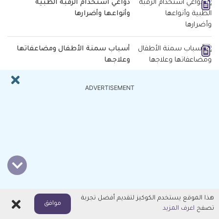
دواعي استخدام الرقبة الطبية
وأنواعها وأضرارها
أسباب سمنة الأطفال ومضاعفاتها
وعلاجها
فوائد حجر الخفاف للبشرة وكيفية
ADVERTISEMENT
استخدامه وأضراره
مقالات من التصنيف صحة عامة
أسباب الشعور بالبرد باستمرار، ومتى
تستشير الطبيب؟
هذا الموقع يستخدم الكوكيز لتقديم أفضل تجربة
اغلاق
جدري القرود : كشف النقاب عن
موافق
تصفح
اعرف المزيد
حقيقة هذا المرض