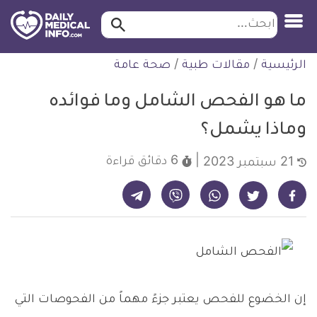
ابحث…
ابحث
معلومة
لتخطي
الرئيسية
/
مقالات طبية
/
صحة عامة
طبية
لمحتوى
موثقة
ما هو الفحص الشامل وما فوائده
وماذا يشمل؟
6 دقائق
قراءة
21 سبتمبر 2023
شارك على تيليجرام - ديلي ميديكال انفو
شارك على فيسبوك - ديلي ميديكال انفو
شارك على واتساب - ديلي ميديكال انفو
شارك على فايبر - ديلي ميديكال انفو
شارك على تويتر - ديلي ميديكال انفو
إن الخضوع للفحص يعتبر جزءً مهماً من الفحوصات التي