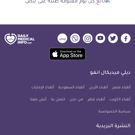
ديلي
ديلي
ديلي
ديلي
ديلي
ديلي
ميديكال
ميديكال
ميديكال
ميديكال
ميديكال
ميديكال
حمل
انفو
انفو
انفو
انفو
انفو
انفو
تطبيق
على
على
على
على
على
على
كل
فيسبوك
تويتر
يوتيوب
انستجرام
فايبر
نبض
ديلي ميديكال انفو
يوم
معلومة
أطباء مصر
أطباء الأردن
أطباء السعودية
أطباء الإمارات
طبية
أطباء الكويت
أطباء قطر
من نحن
للآيفون
اتصل بنا
أعلن معنا
سياسة الخصوصية
النشرة البريدية