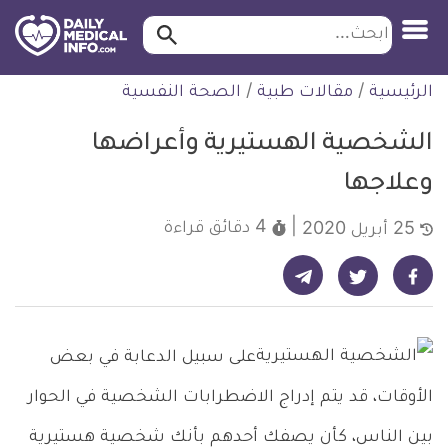
ابحث…
ابحث
معلومة
لتخطي
الرئيسية
/
مقالات طبية
/
الصحة النفسية
طبية
لمحتوى
موثقة
الشخصية الهستيرية وأعراضها
وعلاجها
4 دقائق
قراءة
25 أبريل 2020
شارك على تيليجرام - ديلي ميديكال انفو
شارك على فيسبوك - ديلي ميديكال انفو
شارك على تويتر - ديلي ميديكال انفو
على سبيل الدعابة في بعض
الأوقات، قد يتم إدراج الاضطرابات الشخصية في الحوار
بين الناس، كأن يصفك أحدهم بأنك شخصية هستيرية