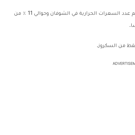
الكربوهيدرات تشكل 66 ٪ من الشوفان أي معظم عدد السعرات الحرارية في الشوفان وحوالي 11 ٪ من
ADVERTISE