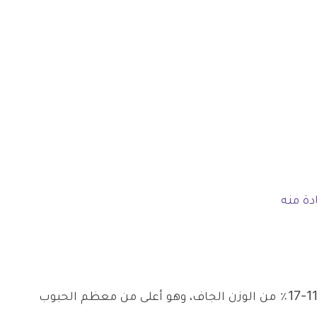
دة منه
مصدر جيد للبروتين عالي الجودة بنسبة 11-17٪ من الوزن الجاف، وهو أعلى من معظم الحبوب