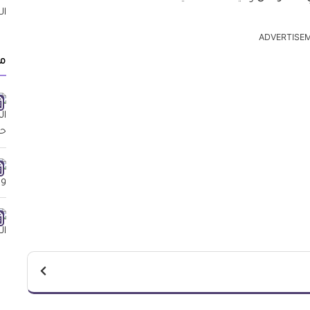
ADVERTISE
مق