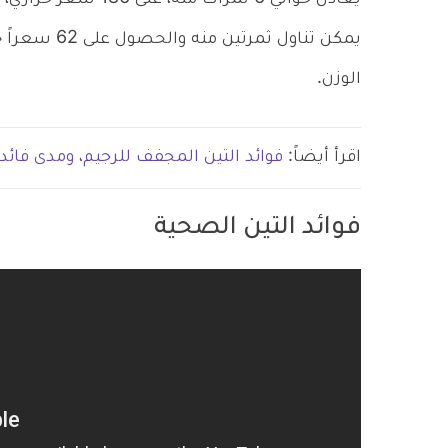
يمكن تناول ثم
الوزن.
اقرأ أيضاً:
فوائد التين المجفف للرجيم، ومدى فائد
فوائد التين الصحية