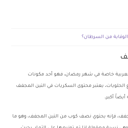
والوقاية من السرطان؟
فف
العربية خاصة في شهر رمضان، فهو أحد مكونات
 الحلويات، يعتبر محتوى السكريات في التين المجفف
يضاً أكبر.
لمجفف، فإنه يحتوي نصف كوب من التين المجفف، وهو ما
منه، على 186 سعر حراري، وهي نسبة معقولة إذا تم توزيعها على الثمار، بحيث