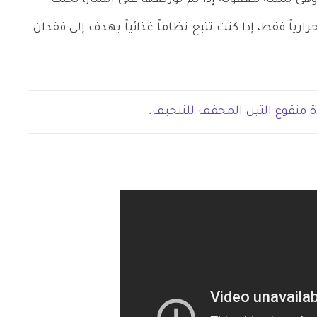
رتين منه والحصول على 62 سعراً حرارياً فقط، إذا كنت تتبع نظاماً غذائياً يهدف إلى فقدان
ة منقوع التين المجفف للتنحيف.