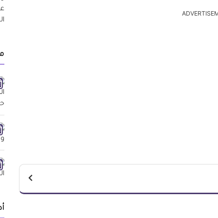
ADVERTISE
مق
أد