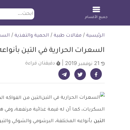
ابحث
جميع الأقسام
لتخطي
الرئيسية
/
مقالات طبية
/
الحمية والتغذية
/
السع
لمحتوى
السعرات الحرارية في التين بأنواعه
دقيقتان
قراءة
21 نوفمبر 2019
شارك على تيليجرام - ديلي ميديكال انفو
شارك على فيسبوك - ديلي ميديكال انفو
شارك على تويتر - ديلي ميديكال انفو
التين من الفواكه ا
السكريات، كما أن له قيمة غذائية مرتفعة، وفي 
التين
بأنواعه المختلفة، البرشومي والشوكي والتين 