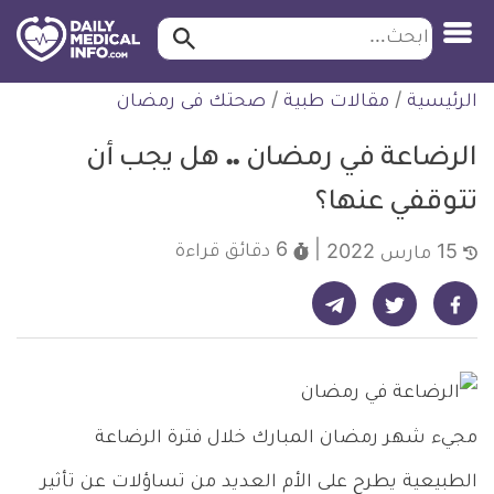
ابحث…
ابحث
معلومة
لتخطي
الرئيسية
/
مقالات طبية
/
صحتك فى رمضان
طبية
لمحتوى
موثقة
الرضاعة في رمضان .. هل يجب أن
تتوقفي عنها؟
6 دقائق
قراءة
15 مارس 2022
شارك على تيليجرام - ديلي ميديكال انفو
شارك على فيسبوك - ديلي ميديكال انفو
شارك على تويتر - ديلي ميديكال انفو
مجيء شهر رمضان المبارك خلال فترة الرضاعة
الطبيعية يطرح على الأم العديد من تساؤلات عن تأثير