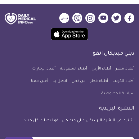
ديلي
ديلي
ديلي
ديلي
ديلي
ديلي
ميديكال
ميديكال
ميديكال
ميديكال
ميديكال
ميديكال
حمل
انفو
انفو
انفو
انفو
انفو
انفو
تطبيق
على
على
على
على
على
على
كل
فيسبوك
تويتر
يوتيوب
انستجرام
فايبر
نبض
ديلي ميديكال انفو
يوم
معلومة
أطباء مصر
أطباء الأردن
أطباء السعودية
أطباء الإمارات
طبية
أطباء الكويت
أطباء قطر
من نحن
للآيفون
اتصل بنا
أعلن معنا
سياسة الخصوصية
النشرة البريدية
اشترك في النشرة البريدية ل ديلي ميديكال انفو ليصلك كل جديد