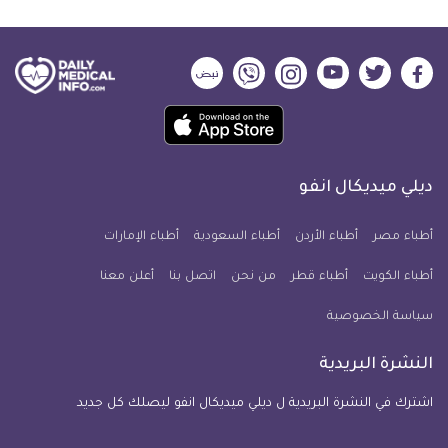
ديلي
ديلي
ديلي
ديلي
ديلي
ديلي
ميديكال
ميديكال
ميديكال
ميديكال
ميديكال
ميديكال
حمل
انفو
انفو
انفو
انفو
انفو
انفو
تطبيق
على
على
على
على
على
على
كل
فيسبوك
تويتر
يوتيوب
انستجرام
فايبر
نبض
ديلي ميديكال انفو
يوم
معلومة
أطباء مصر
أطباء الأردن
أطباء السعودية
أطباء الإمارات
طبية
أطباء الكويت
أطباء قطر
من نحن
للآيفون
اتصل بنا
أعلن معنا
سياسة الخصوصية
النشرة البريدية
اشترك في النشرة البريدية ل ديلي ميديكال انفو ليصلك كل جديد