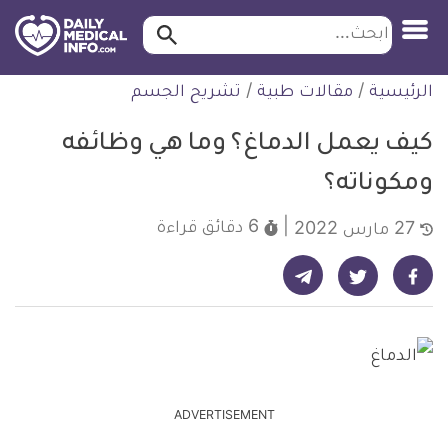
ابحث…
ابحث
معلومة
لتخطي
الرئيسية
/
مقالات طبية
/
تشريح الجسم
طبية
لمحتوى
موثقة
كيف يعمل الدماغ؟ وما هي وظائفه
ومكوناته؟
6 دقائق
قراءة
27 مارس 2022
شارك على تيليجرام - ديلي ميديكال انفو
شارك على فيسبوك - ديلي ميديكال انفو
شارك على تويتر - ديلي ميديكال انفو
ADVERTISEMENT