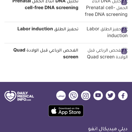
تحليل DNA اثناء الحمل Prenatal
cell-free DNA screening
تحفيز الطلق Labor induction
الفحص الرباعي قبل الولادة Quad
screen
ديلي
ديلي
ديلي
ديلي
ديلي
ديلي
ميديكال
ميديكال
ميديكال
ميديكال
ميديكال
ميديكال
حمل
انفو
انفو
انفو
انفو
انفو
انفو
تطبيق
على
على
على
على
على
على
كل
فيسبوك
تويتر
يوتيوب
انستجرام
فايبر
نبض
ديلي ميديكال انفو