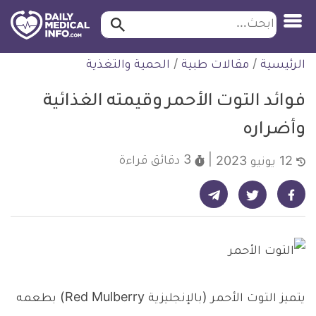
ابحث…
ابحث
معلومة
لتخطي
الرئيسية
/
مقالات طبية
/
الحمية والتغذية
طبية
لمحتوى
موثقة
فوائد التوت الأحمر وقيمته الغذائية
وأضراره
3 دقائق
قراءة
12 يونيو 2023
شارك على تيليجرام - ديلي ميديكال انفو
شارك على فيسبوك - ديلي ميديكال انفو
شارك على تويتر - ديلي ميديكال انفو
يتميز التوت الأحمر (بالإنجليزية Red Mulberry) بطعمه