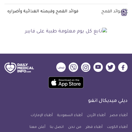
فوائد القمح وقيمته الغذائية وأضراره
ديلي
ديلي
ديلي
ديلي
ديلي
ديلي
ميديكال
ميديكال
ميديكال
ميديكال
ميديكال
ميديكال
حمل
انفو
انفو
انفو
انفو
انفو
انفو
تطبيق
على
على
على
على
على
على
كل
فيسبوك
تويتر
يوتيوب
انستجرام
فايبر
نبض
ديلي ميديكال انفو
يوم
معلومة
أطباء مصر
أطباء الأردن
أطباء السعودية
أطباء الإمارات
طبية
أطباء الكويت
أطباء قطر
من نحن
للآيفون
اتصل بنا
أعلن معنا