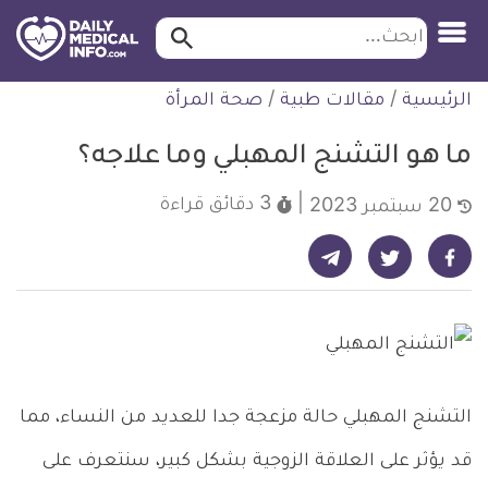
ابحث…
ابحث
معلومة
لتخطي
الرئيسية
/
مقالات طبية
/
صحة المرأة
طبية
لمحتوى
موثقة
ما هو التشنج المهبلي وما علاجه؟
3 دقائق
قراءة
20 سبتمبر 2023
شارك على تيليجرام - ديلي ميديكال انفو
شارك على فيسبوك - ديلي ميديكال انفو
شارك على تويتر - ديلي ميديكال انفو
التشنج المهبلي حالة مزعجة جدا للعديد من النساء، مما
قد يؤثر على العلاقة الزوجية بشكل كبير، سنتعرف على