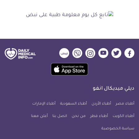
ديلي
ديلي
ديلي
ديلي
ديلي
ديلي
ميديكال
ميديكال
ميديكال
ميديكال
ميديكال
ميديكال
حمل
انفو
انفو
انفو
انفو
انفو
انفو
تطبيق
على
على
على
على
على
على
كل
فيسبوك
تويتر
يوتيوب
انستجرام
فايبر
نبض
ديلي ميديكال انفو
يوم
معلومة
أطباء مصر
أطباء الأردن
أطباء السعودية
أطباء الإمارات
طبية
أطباء الكويت
أطباء قطر
من نحن
للآيفون
اتصل بنا
أعلن معنا
سياسة الخصوصية