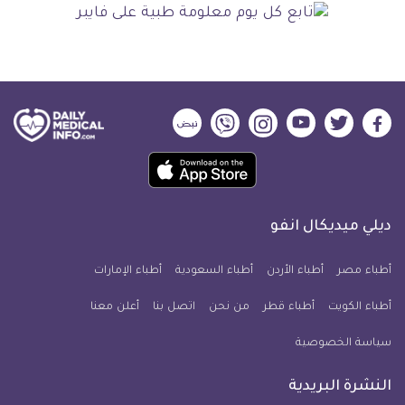
ديلي
ديلي
ديلي
ديلي
ديلي
ديلي
ميديكال
ميديكال
ميديكال
ميديكال
ميديكال
ميديكال
حمل
انفو
انفو
انفو
انفو
انفو
انفو
تطبيق
على
على
على
على
على
على
كل
فيسبوك
تويتر
يوتيوب
انستجرام
فايبر
نبض
ديلي ميديكال انفو
يوم
معلومة
أطباء مصر
أطباء الأردن
أطباء السعودية
أطباء الإمارات
طبية
أطباء الكويت
أطباء قطر
من نحن
للآيفون
اتصل بنا
أعلن معنا
سياسة الخصوصية
النشرة البريدية