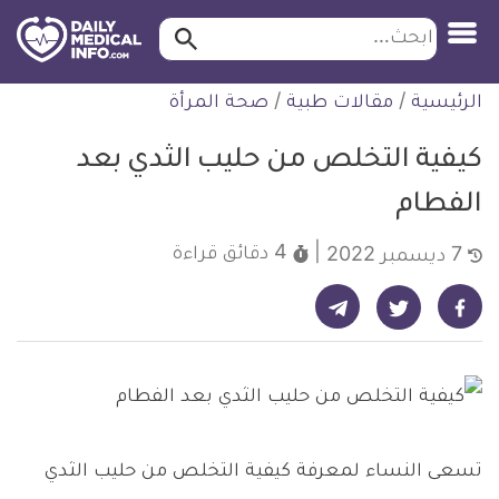
ابحث…
ابحث
معلومة
لتخطي
الرئيسية
/
مقالات طبية
/
صحة المرأة
طبية
لمحتوى
موثقة
كيفية التخلص من حليب الثدي بعد
الفطام
4 دقائق
قراءة
7 ديسمبر 2022
شارك على تيليجرام - ديلي ميديكال انفو
شارك على فيسبوك - ديلي ميديكال انفو
شارك على تويتر - ديلي ميديكال انفو
تسعى النساء لمعرفة كيفية التخلص من حليب الثدي