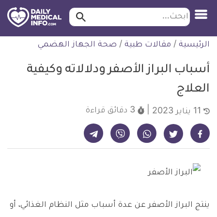
ابحث…
ابحث
معلومة
لتخطي
الرئيسية
/
مقالات طبية
/
صحة الجهاز الهضمي
طبية
لمحتوى
موثقة
أسباب البراز الأصفر ودلالاته وكيفية
العلاج
3 دقائق
قراءة
11 يناير 2023
شارك على تيليجرام - ديلي ميديكال انفو
شارك على فيسبوك - ديلي ميديكال انفو
شارك على واتساب - ديلي ميديكال انفو
شارك على فايبر - ديلي ميديكال انفو
شارك على تويتر - ديلي ميديكال انفو
ينتج البراز الأصفر عن عدة أسباب مثل النظام الغذائي، أو