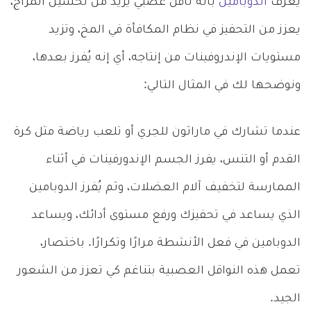
يعرف
الدوبامين
بأنه ناقل عصبي يزيد من تحسين المزاج،
يعزز من التحفيز في نظام المكافأة في المخ، وتزيد
مستويات الإندروفينات من إنتاجه، أي إنه يُفرز بعدها،
ونوضحها لك في المثال التالي:
عندما تشارك في ماراثون للجري أو تلعب رياضة مثل كرة
القدم أو التنس، يفرز الجسم الإندورفينات في أثناء
الممارسة لتخفيف آلام العضلات، وثم يُفرز الدوبامين
الذي يساعد في تحفيزك ورفع مستوى أدائك، ويساعد
الدوبامين في فعل الأنشطة مرارًا وتكرارًا. باختصار،
تعمل هذه النواقل العصبية بتناغم كي تعزز من الشعور
الجيد.