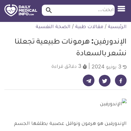
ابحث…
ابحث
معلومة
لتخطي
الرئيسية
/
مقالات طبية
/
الصحة النفسية
طبية
لمحتوى
موثقة
الإندورفين: هرمونات طبيعية تجعلنا
نشعر بالسعادة
3 دقائق
قراءة
3 يونيو 2024
شارك على تيليجرام - ديلي ميديكال انفو
شارك على فيسبوك - ديلي ميديكال انفو
شارك على تويتر - ديلي ميديكال انفو
الإندورفين هو هرمون ونواقل عصبية يطلقها الجسم