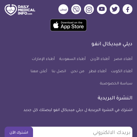
ديلي
ديلي
ديلي
ديلي
ديلي
ديلي
ميديكال
ميديكال
ميديكال
ميديكال
ميديكال
ميديكال
حمل
انفو
انفو
انفو
انفو
انفو
انفو
تطبيق
على
على
على
على
على
على
كل
فيسبوك
تويتر
يوتيوب
انستجرام
فايبر
نبض
ديلي ميديكال انفو
يوم
معلومة
أطباء مصر
أطباء الأردن
أطباء السعودية
أطباء الإمارات
طبية
أطباء الكويت
أطباء قطر
من نحن
للآيفون
اتصل بنا
أعلن معنا
سياسة الخصوصية
النشرة البريدية
اشترك في النشرة البريدية ل ديلي ميديكال انفو ليصلك كل جديد
بريدك
اشترك الآن