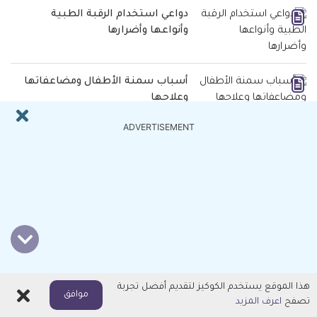
دواعي استخدام الرقبة الطبية
وأنواعها وأضرارها
أسباب سمنة الأطفال ومضاعفاتها
وعلاجها
ADVERTISEMENT
فوائد حجر الخفاف للبشرة وكيفية
استخدامه وأضراره
مقالات من التصنيف جلدية
أسباب التهاب الجرح وأعراضه وعلاجه
هذا الموقع يستخدم الكوكيز لتقديم أفضل تجربة
اغلاق
أسباب ظهور الشعر الأبيض في
موافق
تصفح
اعرف المزيد
المنطقة الحساسة