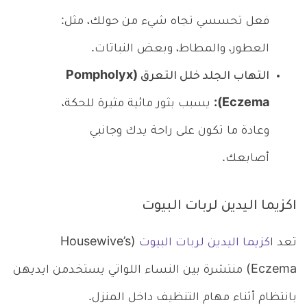
فعل تحسسي تجاه شيء من حولك، مثل:
العطور، والمطاط، وبعض النباتات.
التهاب الجلد خلل التعرق (Pompholyx
Eczema):
يسبب بثور مائية مثيرة للحكة،
وعادة ما تكون على راحة يدك وجانبي
أصابعك.
اكزيما اليدين لربات البيوت
تعد ا
كزيما اليدين لربات البيوت
(Housewive’s
Eczema) منتشرة بين النساء اللواتي يستخدمن ايديهن
بانتظام أثناء مهام التنظيف داخل المنزل.