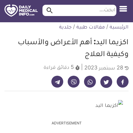
ابحث…
ابحث
معلومة
لتخطي
الرئيسية
/
مقالات طبية
/
جلدية
طبية
لمحتوى
موثقة
اكزيما اليد: أهم الأعراض والأسباب
وكيفية العلاج
5 دقائق
قراءة
28 سبتمبر 2023
شارك على تيليجرام - ديلي ميديكال انفو
شارك على فيسبوك - ديلي ميديكال انفو
شارك على واتساب - ديلي ميديكال انفو
شارك على فايبر - ديلي ميديكال انفو
شارك على تويتر - ديلي ميديكال انفو
ADVERTISEMENT